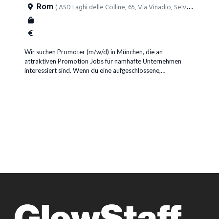
Rom
( ASD Laghi delle Colline, 65, Via Vinadio, Selva Nera, Ca
Wir suchen Promoter (m/w/d) in München, die an
attraktiven Promotion Jobs für namhafte Unternehmen
interessiert sind. Wenn du eine aufgeschlossene,
kommunikative und motivierte Persönlichkeit bist, bieten
wir dir aufregende und abwechslungsreiche Jobs auf
unterschiedlichsten Veranstaltungen. Ob Aufgaben wie
Flyer verteilen, Gewinnspiele oder großangelegte Guerilla
Marketing Promotion Aktion, du hast die Möglichkeit, Teil
aufregender Kampagnen in München zu sein und unseren
Kunden einem breiten Publikum zu präsentieren.