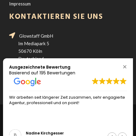
Impressum
KONTAKTIEREN SIE UNS
Glowstaff GmbH
Im Mediapark 5
50670 Köln
Deutschland
Ausgezeichnete Bewertung
+49 221 292 307 90
Basierend auf
195 Bewertungen
hello@glowstaff.de
Wir arbeiten seit längerer Zeit zusammen, sehr engagierte
Agentur, professionell und on point!
©Copyright. Hostess-Koeln.com.All Rights Reserved.
Hostess-koeln.com ist ein Angebot von
Glowstaff
Nadine Kirchgesser